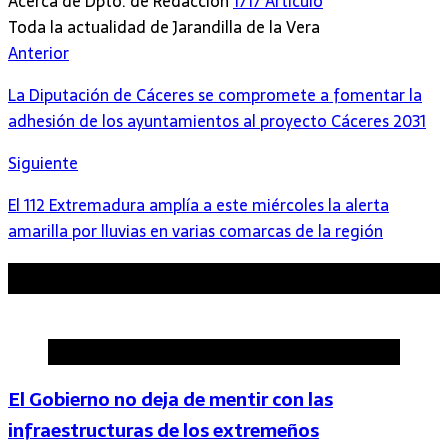
Acerca de Dpto. de Redacción
1717 Artículo
Toda la actualidad de Jarandilla de la Vera
Sitio
Anterior
web
La Diputación de Cáceres se compromete a fomentar la
adhesión de los ayuntamientos al proyecto Cáceres 2031
Siguiente
El 112 Extremadura amplía a este miércoles la alerta
amarilla por lluvias en varias comarcas de la región
Artículos relacionados
Provincia de Cáceres
El Gobierno no deja de mentir con las
infraestructuras de los extremeños