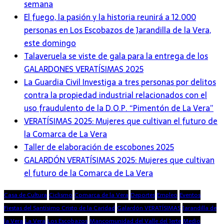
semana
El fuego, la pasión y la historia reunirá a 12.000
personas en Los Escobazos de Jarandilla de la Vera,
este domingo
Talaveruela se viste de gala para la entrega de los
GALARDONES VERATÍSIMAS 2025
La Guardia Civil Investiga a tres personas por delitos
contra la propiedad industrial relacionados con el
uso fraudulento de la D.O.P. “Pimentón de La Vera”
VERATÍSIMAS 2025: Mujeres que cultivan el futuro de
la Comarca de La Vera
Taller de elaboración de escobones 2025
GALARDÓN VERATÍSIMAS 2025: Mujeres que cultivan
el futuro de la Comarca de La Vera
Casa de Cultura
Ciclismo
Comarca de la Vera
Deportes
Empleo
Eventos
Fiestas del Santísimo Cristo de la Caridad
Galardón VERATÍSIMAS
Jarandilla de
la Vera
La Vera
Los Escobazos
Mancomunidad del Valle del Jerte
Medio