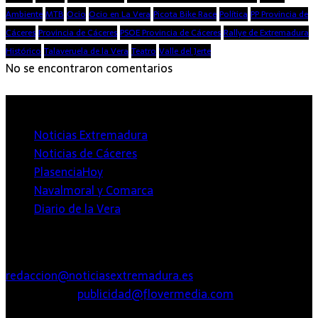
Ambiente
MTB
Ocio
Ocio en La Vera
Picota Bike Race
Política
PP Provincia de
Cáceres
Provincia de Cáceres
PSOE Provincia de Cáceres
Rallye de Extremadura
Histórico
Talaveruela de la Vera
Teatro
Valle del Jerte
No se encontraron comentarios
Provincia de Cáceres
Noticias Extremadura
Noticias de Cáceres
PlasenciaHoy
Navalmoral y Comarca
Diario de la Vera
Contacto
redaccion@noticiasextremadura.es
PUBLICIDAD:
publicidad@flovermedia.com